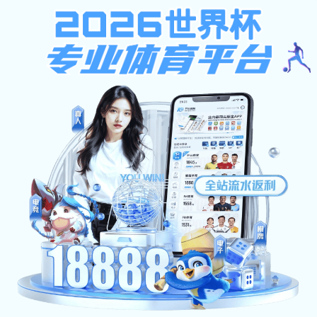
注册入口
南宫体育
APP与网页版入口｜
畅享全球体育赛事与数据服务
欢迎访问
南宫体育
，提供全面覆盖足球、篮
球、电竞等项目的赛事资讯与数据内容， 支持
APP下载
与
网页使用
，每日同步更新千场比
赛，聚焦热门体育内容， 助您轻松获取赛事动
态，掌握比赛节奏。
手机App
网页版