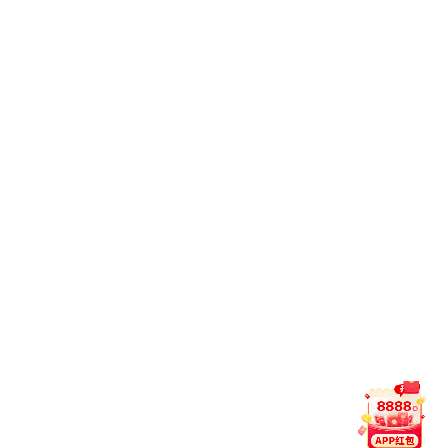
总结：
Total analysis of the performance and foul
control issues of Dan Horan at Seattle University
reveals a multifaceted player with both strengths
and weaknesses. His excellent basketball skills
and leadership qualities have made significant
contributions to the team, though his foul issues
remain a concern that needs addressing for
future success.
The potential for improvement through
psychological training, teamwork enhancement,
and tactical refinement is promising. If these
areas are adequately managed, not only will Dan